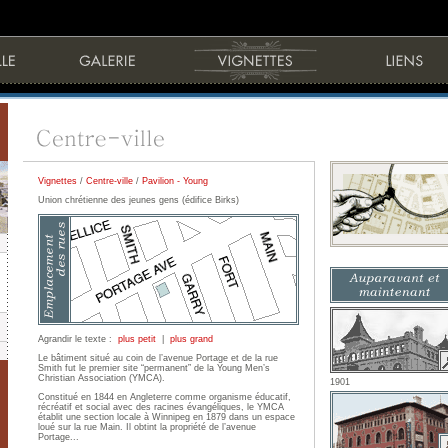
Vignettes
/
Centre-ville
/
Pavilion - Young
Union chrétienne des jeunes gens (édifice Birks)
Agrandir le texte :
plus petit
|
plus grand
Le bâtiment situé au coin de l’avenue Portage et de la rue
Smith fut le premier site “permanent” de la Young Men’s
Christian Association (YMCA).
1901
Constitué en 1844 en Angleterre comme organisme éducatif,
récréatif et social avec des racines évangéliques, le YMCA
établit une section locale à Winnipeg en 1879 dans un espace
loué sur la rue Main. Il obtint la propriété de l’avenue
Portage...