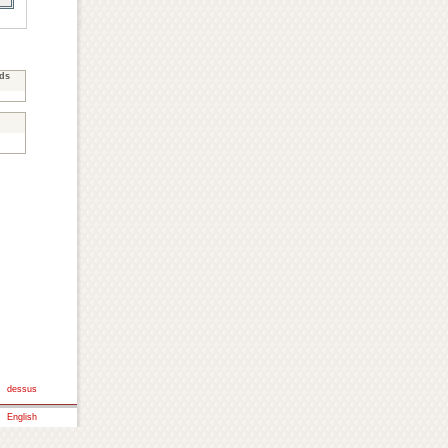
eds
dessus
:
English