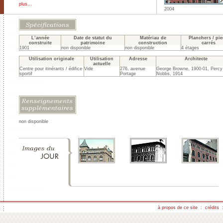
plus...
2004
L’année
Date de statut du
Matériau de
Planchers / pi
construite
patrimoine
construction
carrés
1901
non disponible
non disponible
4 étages
Utilisation originale
Utilisation
Adresse
Architecte
actuelle
Centre pour itinérants / édifice
Vide
276, avenue
George Browne, 1900-01, Percy
sportif
Portage
Nobbs, 1914
non disponible
à propos de ce site
:
crédits