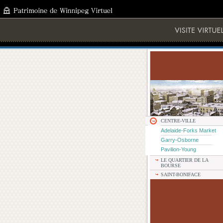
CENTRE-VILLE
Adelaide-Forks Market
Garry-Osborne
Pavilion-Young
LE QUARTIER DE LA
BOURSE
SAINT-BONIFACE