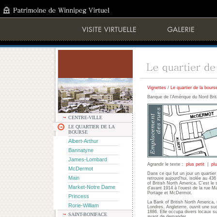
Vignettes
/
Le quartier de la bours
Banque de l’Amérique du Nord Bri
CENTRE-VILLE
LE QUARTIER DE LA
BOURSE
Albert-Arthur
Bannatyne
James-Lombard
Agrandir le texte :
plus petit
|
pl
McDermot
Dans ce qui fut un jour un quartie
Main
retrouve aujourd’hui, isolée au 43
of British North America. C’est le 
Market-Notre Dame
d’avant 1914 à l’ouest de la rue M
Portage et McDermot.
Princess
La Bank of British North America, 
Rorie-William
Londres, Angleterre, ouvrit une s
1886. Elle occupa divers locaux su
SAINT-BONIFACE
avant de demander...