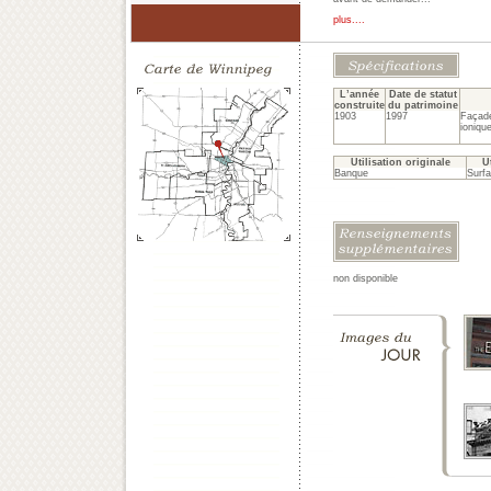
plus....
L’année
Date de statut
construite
du patrimoine
1903
1997
Façade
ioniqu
Utilisation originale
Ut
Banque
Surf
non disponible