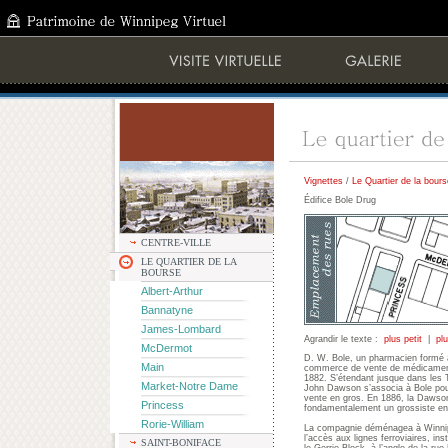
Vignettes
/
Le Quartier de la bours
Édifice Bole Drug
CENTRE-VILLE
LE QUARTIER DE LA
BOURSE
Albert-Arthur
Bannatyne
James-Lombard
Agrandir le texte :
plus petit
|
pl
McDermot
D. W. Bole, un pharmacien formé à
Main
commerce de vente de médicament
1882. S’étendant jusque dans les T
Market-Notre Dame
John Dawson s’associa à Bole pou
vente en gros. En 1886, la Dawso
Princess
fondamentalement un grossiste e
Rorie-William
La compagnie déménagea à Winnipe
l’accès aux lignes ferroviaires, i
SAINT-BONIFACE