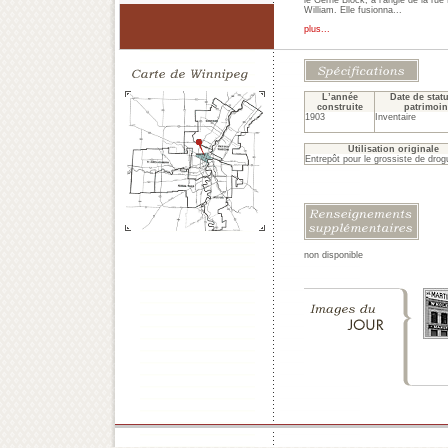
le Gerrie Block, à l’angle de la rue
William. Elle fusionna...
plus...
L’année
Date de stat
construite
patrimoin
1903
Inventaire
Utilisation originale
Entrepôt pour le grossiste de drog
non disponible