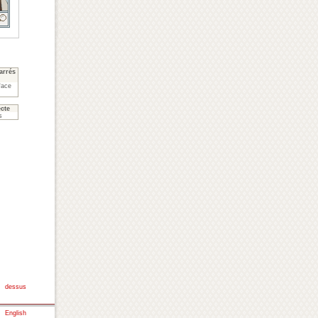
arrés
face
cte
s
dessus
:
English