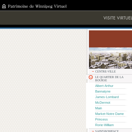
CENTRE-VILLE
LE QUARTIER DE LA
BOURSE
Albert-Arthur
Bannatyne
James-Lombard
McDermot
Main
Market-Notre Dame
Princess
Rorie-William
SAINT-BONIFACE