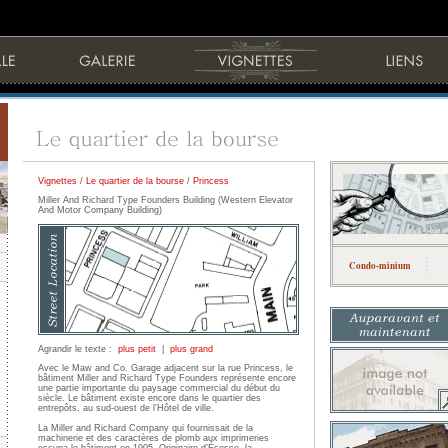
Vignettes
/
Le quartier de la bourse
/
Princess
Miller And Richard Type Founders Building (Western Elevator
And Motor Company Building)
Condo-minium
Agrandir le texte :
plus petit
|
plus grand
Avec le Maw and Co. Garage adjacent sur la rue Princess, le
bâtiment Miller and Richard Type Founders représente encore
une partie importante du paysage commercial du début du
siècle. Le bâtiment existe encore dans le quartier des
entrepôts, au sud-ouest de l’Hôtel de ville.
La Miller and Richard Company qui fournissait de la
machinerie et des caractères de plomb aux imprimeries