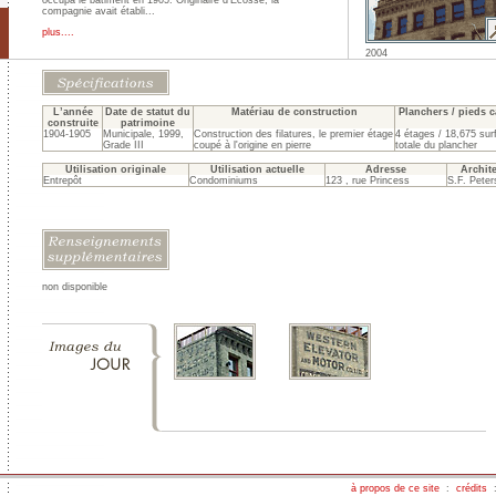
occupa le bâtiment en 1905. Originaire d’Écosse, la
compagnie avait établi...
plus....
2004
L’année
Date de statut du
Matériau de construction
Planchers / pieds c
construite
patrimoine
1904-1905
Municipale, 1999,
Construction des filatures, le premier étage
4 étages / 18,675 sur
Grade III
coupé à l'origine en pierre
totale du plancher
Utilisation originale
Utilisation actuelle
Adresse
Archite
Entrepôt
Condominiums
123 , rue Princess
S.F. Peter
non disponible
à propos de ce site
:
crédits